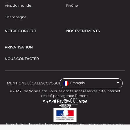
Vins du monde
Rhône
Champagne
NOTRE CONCEPT
NOS ÉVÈNEMENTS
PRIVATISATION
NOUS CONTACTER
Français
MENTIONS LÉGALES
CGV
CGU
©2023 The Wine Gate. Tous les droits sont réservés.
Site internet
réalisé par l'agence Piment.
Interdiction de vente de boissons alcooliques aux mineurs de moins
de 18 ans. La preuve de majorité de l'acheteur est exigée au moment