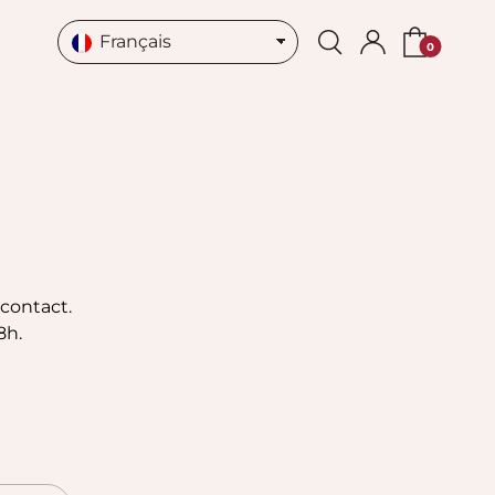
Français
contact.
8h.